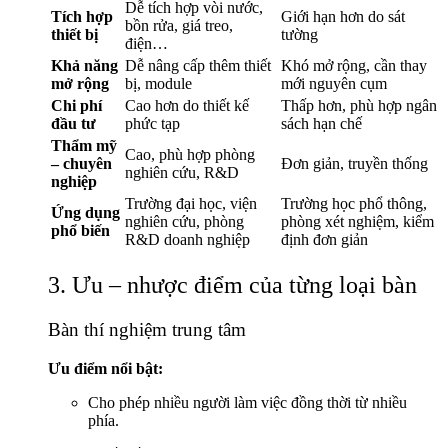
Dễ tích hợp vòi nước,
Tích hợp
Giới hạn hơn do sát
bồn rửa, giá treo,
thiết bị
tường
điện…
Khả năng
Dễ nâng cấp thêm thiết
Khó mở rộng, cần thay
mở rộng
bị, module
mới nguyên cụm
Chi phí
Cao hơn do thiết kế
Thấp hơn, phù hợp ngân
đầu tư
phức tạp
sách hạn chế
Thẩm mỹ
Cao, phù hợp phòng
– chuyên
Đơn giản, truyền thống
nghiên cứu, R&D
nghiệp
Trường đại học, viện
Trường học phổ thông,
Ứng dụng
nghiên cứu, phòng
phòng xét nghiệm, kiểm
phổ biến
R&D doanh nghiệp
định đơn giản
3. Ưu – nhược điểm của từng loại bàn
Bàn thí nghiệm trung tâm
Ưu điểm nổi bật:
Cho phép nhiều người làm việc đồng thời từ nhiều
phía.