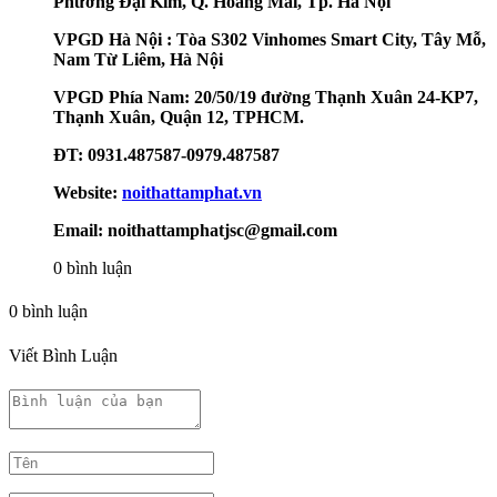
Phường Đại Kim, Q. Hoàng Mai, Tp. Hà Nội
VPGD Hà Nội : Tòa S302 Vinhomes Smart City, Tây Mỗ,
Nam Từ Liêm, Hà Nội
VPGD Phía Nam: 20/50/19 đường Thạnh Xuân 24-KP7,
Thạnh Xuân, Quận 12, TPHCM.
ĐT: 0931.487587-0979.487587
Website:
noithattamphat.vn
Email: noithattamphatjsc@gmail.com
0 bình luận
0 bình luận
Viết Bình Luận