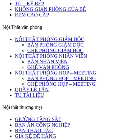
TỦ – KỆ BẾP
KHÔNG GIAN PHÒNG CỦA BÉ
RÈM CAO CẤP
Nội Thất văn phòng
NỘI THẤT PHÒNG GIÁM ĐỐC
BÀN PHÒNG GIÁM ĐỐC
GHẾ PHÒNG GIÁM ĐỐC
NỘI THẤT PHÒNG NHÂN VIÊN
BÀN NHÂN VIÊN
GHẾ VĂN PHÒNG
NỘI THẤT PHÒNG HỌP – MEETING
BÀN PHÒNG HỌP – MEETING
GHẾ PHÒNG HỌP – MEETING
QUẦY LỄ TÂN
TỦ TÀI LIỆU
Nội thất thương mại
GIƯỜNG TẦNG SẮT
BÀN ĂN CÔNG NGHIỆP
BÀN THAO TÁC
GIÁ KỆ ĐỂ HÀNG