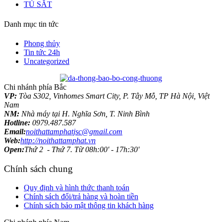
TỦ SẮT
Danh mục tin tức
Phong thủy
Tin tức 24h
Uncategorized
Chi nhánh phía Bắc
VP:
Tòa S302, Vinhomes Smart City, P. Tây Mỗ, TP Hà Nội, Việt
Nam
NM:
Nhà máy tại H. Nghĩa Sơn, T. Ninh Bình
Hotline:
0979.487.587
Email:
noithattamphatjsc@gmail.com
Web:
http://noithattamphat.vn
Open:
Thứ 2 - Thứ 7. Từ 08h:00' - 17h:30'
Chính sách chung
Quy định và hình thức thanh toán
Chính sách đổi/trả hàng và hoàn tiền
Chính sách bảo mật thông tin khách hàng