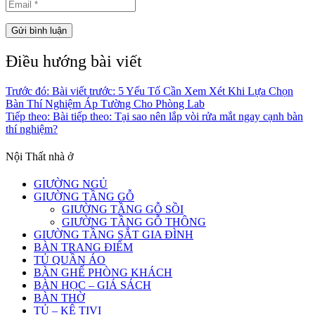
Điều hướng bài viết
Trước đó:
Bài viết trước:
5 Yếu Tố Cần Xem Xét Khi Lựa Chọn
Bàn Thí Nghiệm Áp Tường Cho Phòng Lab
Tiếp theo:
Bài tiếp theo:
Tại sao nên lắp vòi rửa mắt ngay cạnh bàn
thí nghiệm?
Nội Thất nhà ở
GIƯỜNG NGỦ
GIƯỜNG TẦNG GỖ
GIƯỜNG TẦNG GỖ SỒI
GIƯỜNG TẦNG GỖ THÔNG
GIƯỜNG TẦNG SẮT GIA ĐÌNH
BÀN TRANG ĐIỂM
TỦ QUẦN ÁO
BÀN GHẾ PHÒNG KHÁCH
BÀN HỌC – GIÁ SÁCH
BÀN THỜ
TỦ – KỆ TIVI