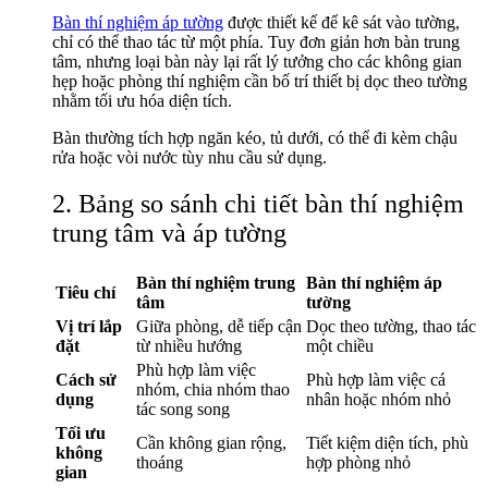
Bàn thí nghiệm áp tường
được thiết kế để kê sát vào tường,
chỉ có thể thao tác từ một phía. Tuy đơn giản hơn bàn trung
tâm, nhưng loại bàn này lại rất lý tưởng cho các không gian
hẹp hoặc phòng thí nghiệm cần bố trí thiết bị dọc theo tường
nhằm tối ưu hóa diện tích.
Bàn thường tích hợp ngăn kéo, tủ dưới, có thể đi kèm chậu
rửa hoặc vòi nước tùy nhu cầu sử dụng.
2. Bảng so sánh chi tiết bàn thí nghiệm
trung tâm và áp tường
Bàn thí nghiệm trung
Bàn thí nghiệm áp
Tiêu chí
tâm
tường
Vị trí lắp
Giữa phòng, dễ tiếp cận
Dọc theo tường, thao tác
đặt
từ nhiều hướng
một chiều
Phù hợp làm việc
Cách sử
Phù hợp làm việc cá
nhóm, chia nhóm thao
dụng
nhân hoặc nhóm nhỏ
tác song song
Tối ưu
Cần không gian rộng,
Tiết kiệm diện tích, phù
không
thoáng
hợp phòng nhỏ
gian