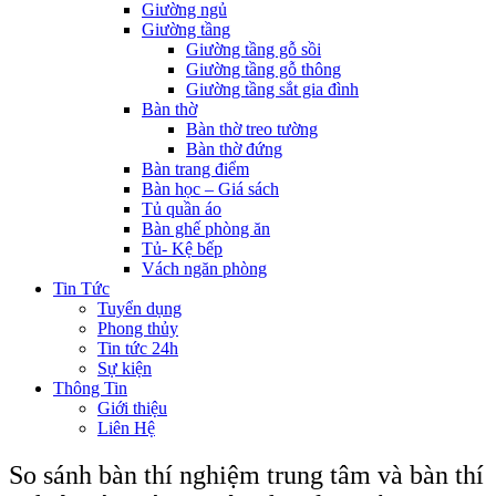
Giường ngủ
Giường tầng
Giường tầng gỗ sồi
Giường tầng gỗ thông
Giường tầng sắt gia đình
Bàn thờ
Bàn thờ treo tường
Bàn thờ đứng
Bàn trang điểm
Bàn học – Giá sách
Tủ quần áo
Bàn ghế phòng ăn
Tủ- Kệ bếp
Vách ngăn phòng
Tin Tức
Tuyển dụng
Phong thủy
Tin tức 24h
Sự kiện
Thông Tin
Giới thiệu
Liên Hệ
So sánh bàn thí nghiệm trung tâm và bàn thí