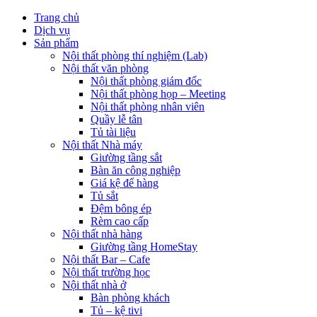
Trang chủ
Dịch vụ
Sản phẩm
Nội thất phòng thí nghiệm (Lab)
Nội thất văn phòng
Nội thất phòng giám đốc
Nội thất phòng họp – Meeting
Nội thất phòng nhân viên
Quầy lễ tân
Tủ tài liệu
Nội thất Nhà máy
Giường tầng sắt
Bàn ăn công nghiệp
Giá kệ để hàng
Tủ sắt
Đệm bông ép
Rèm cao cấp
Nội thất nhà hàng
Giường tầng HomeStay
Nội thất Bar – Cafe
Nội thất trường học
Nội thất nhà ở
Bàn phòng khách
Tủ – kệ tivi