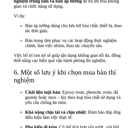
nghiệm trung tâm và bàn áp tường
để tối ưu hóa không
gian và chức năng sử dụng.
Ví dụ:
Bàn áp tường dùng cho lưu trữ hóa chất, thiết bị, thao
tác đơn giản.
Bàn trung tâm phục vụ các hoạt động thực nghiệm
chính, làm việc nhóm, thao tác chuyên sâu.
Việc bố trí xen kẽ sẽ giúp tận dụng không gian tối đa, đồng
thời nâng cao hiệu quả vận hành phòng thí nghiệm.
6. Một số lưu ý khi chọn mua bàn thí
nghiệm
Chất liệu mặt bàn
: Epoxy resin, phenolic resin, đá
granite hoặc inox – tùy theo loại hóa chất sử dụng và
yêu cầu chống ăn mòn.
Khả năng chịu tải và chịu nhiệt
: Đảm bảo đáp ứng
điều kiện làm việc thực tế.
Phụ kiện đi kèm
: Có thể tích hợp vòi nước, vòi khí,