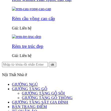
Rèm cầu vồng cao cấp
Giá: Liên hệ
Rèm tre trúc đẹp
Giá: Liên hệ
Nội Thất Nhà ở
GIƯỜNG NGỦ
GIƯỜNG TẦNG GỖ
GIƯỜNG TẦNG GỖ SỒI
GIƯỜNG TẦNG GỖ THÔNG
GIƯỜNG TẦNG SẮT GIA ĐÌNH
BÀN TRANG ĐIỂM