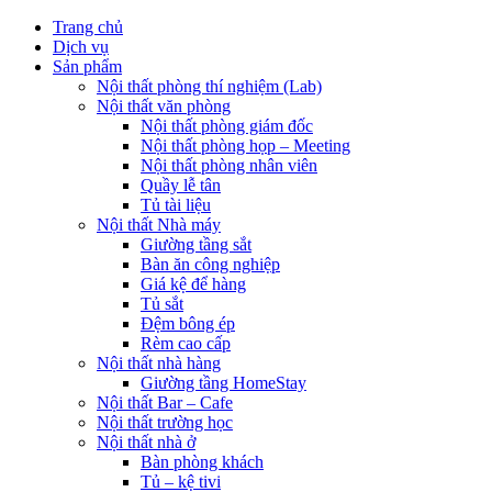
Trang chủ
Dịch vụ
Sản phẩm
Nội thất phòng thí nghiệm (Lab)
Nội thất văn phòng
Nội thất phòng giám đốc
Nội thất phòng họp – Meeting
Nội thất phòng nhân viên
Quầy lễ tân
Tủ tài liệu
Nội thất Nhà máy
Giường tầng sắt
Bàn ăn công nghiệp
Giá kệ để hàng
Tủ sắt
Đệm bông ép
Rèm cao cấp
Nội thất nhà hàng
Giường tầng HomeStay
Nội thất Bar – Cafe
Nội thất trường học
Nội thất nhà ở
Bàn phòng khách
Tủ – kệ tivi