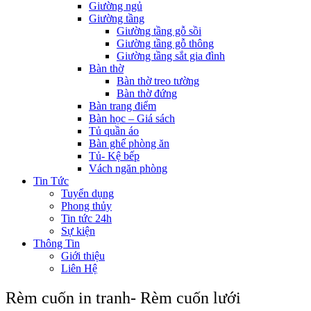
Giường ngủ
Giường tầng
Giường tầng gỗ sồi
Giường tầng gỗ thông
Giường tầng sắt gia đình
Bàn thờ
Bàn thờ treo tường
Bàn thờ đứng
Bàn trang điểm
Bàn học – Giá sách
Tủ quần áo
Bàn ghế phòng ăn
Tủ- Kệ bếp
Vách ngăn phòng
Tin Tức
Tuyển dụng
Phong thủy
Tin tức 24h
Sự kiện
Thông Tin
Giới thiệu
Liên Hệ
Rèm cuốn in tranh- Rèm cuốn lưới