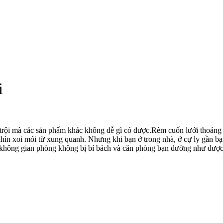
i
trội mà các sản phẩm khác không dễ gì có được.Rèm cuốn lưới thoáng
hìn xoi mói từ xung quanh. Nhưng khi bạn ở trong nhà, ở cự ly gần bạn
g, không gian phòng không bị bí bách và căn phòng bạn dường như được