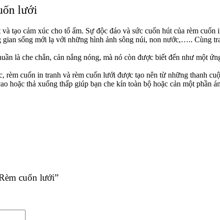
uốn lưới
t và tạo cảm xúc cho tổ ấm. Sự độc đáo và sức cuốn hút của rèm cuốn 
 gian sống mới lạ với những hình ảnh sông núi, non nước,….. Cùng tra
ần là che chắn, cản nắng nóng, mà nó còn được biết đến như một ứng d
 rèm cuốn in tranh và rèm cuốn lưới được tạo nên từ những thanh cuộn
 cao hoặc thả xuống thấp giúp bạn che kín toàn bộ hoặc cản một phần á
 Rèm cuốn lưới”