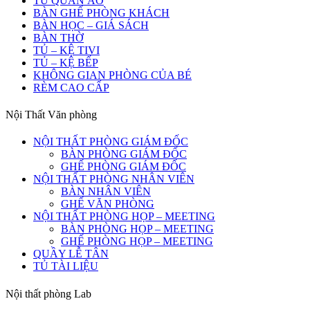
TỦ QUẦN ÁO
BÀN GHẾ PHÒNG KHÁCH
BÀN HỌC – GIÁ SÁCH
BÀN THỜ
TỦ – KỆ TIVI
TỦ – KỆ BẾP
KHÔNG GIAN PHÒNG CỦA BÉ
RÈM CAO CẤP
Nội Thất Văn phòng
NỘI THẤT PHÒNG GIÁM ĐỐC
BÀN PHÒNG GIÁM ĐỐC
GHẾ PHÒNG GIÁM ĐỐC
NỘI THẤT PHÒNG NHÂN VIÊN
BÀN NHÂN VIÊN
GHẾ VĂN PHÒNG
NỘI THẤT PHÒNG HỌP – MEETING
BÀN PHÒNG HỌP – MEETING
GHẾ PHÒNG HỌP – MEETING
QUẦY LỄ TÂN
TỦ TÀI LIỆU
Nội thất phòng Lab