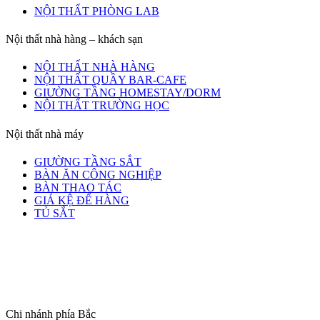
NỘI THẤT PHÒNG LAB
Nội thất nhà hàng – khách sạn
NỘI THẤT NHÀ HÀNG
NỘI THẤT QUẦY BAR-CAFE
GIƯỜNG TẦNG HOMESTAY/DORM
NỘI THẤT TRƯỜNG HỌC
Nội thất nhà máy
GIƯỜNG TẦNG SẮT
BÀN ĂN CÔNG NGHIỆP
BÀN THAO TÁC
GIÁ KỆ ĐỂ HÀNG
TỦ SẮT
Chi nhánh phía Bắc