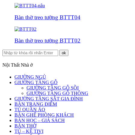
Bàn thờ treo tường BTTT04
Bàn thờ treo tường BTTT02
Nội Thất Nhà ở
GIƯỜNG NGỦ
GIƯỜNG TẦNG GỖ
GIƯỜNG TẦNG GỖ SỒI
GIƯỜNG TẦNG GỖ THÔNG
GIƯỜNG TẦNG SẮT GIA ĐÌNH
BÀN TRANG ĐIỂM
TỦ QUẦN ÁO
BÀN GHẾ PHÒNG KHÁCH
BÀN HỌC – GIÁ SÁCH
BÀN THỜ
TỦ – KỆ TIVI