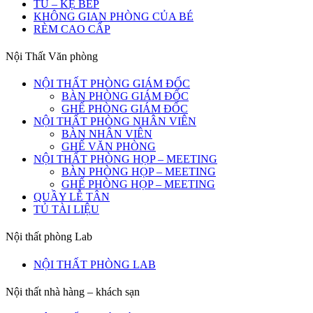
TỦ – KỆ BẾP
KHÔNG GIAN PHÒNG CỦA BÉ
RÈM CAO CẤP
Nội Thất Văn phòng
NỘI THẤT PHÒNG GIÁM ĐỐC
BÀN PHÒNG GIÁM ĐỐC
GHẾ PHÒNG GIÁM ĐỐC
NỘI THẤT PHÒNG NHÂN VIÊN
BÀN NHÂN VIÊN
GHẾ VĂN PHÒNG
NỘI THẤT PHÒNG HỌP – MEETING
BÀN PHÒNG HỌP – MEETING
GHẾ PHÒNG HỌP – MEETING
QUẦY LỄ TÂN
TỦ TÀI LIỆU
Nội thất phòng Lab
NỘI THẤT PHÒNG LAB
Nội thất nhà hàng – khách sạn