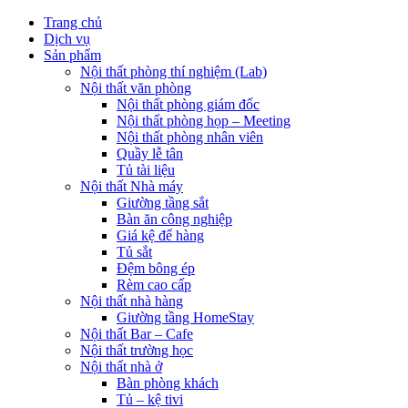
Trang chủ
Dịch vụ
Sản phẩm
Nội thất phòng thí nghiệm (Lab)
Nội thất văn phòng
Nội thất phòng giám đốc
Nội thất phòng họp – Meeting
Nội thất phòng nhân viên
Quầy lễ tân
Tủ tài liệu
Nội thất Nhà máy
Giường tầng sắt
Bàn ăn công nghiệp
Giá kệ để hàng
Tủ sắt
Đệm bông ép
Rèm cao cấp
Nội thất nhà hàng
Giường tầng HomeStay
Nội thất Bar – Cafe
Nội thất trường học
Nội thất nhà ở
Bàn phòng khách
Tủ – kệ tivi