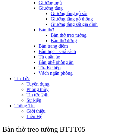
Giường ngủ
Giường tầng
Giường tầng gỗ sồi
Giường tầng gỗ thông
Giường tầng sắt gia đình
Bàn thờ
Bàn thờ treo tường
Bàn thờ đứng
Bàn trang điểm
Bàn học – Giá sách
Tủ quần áo
Bàn ghế phòng ăn
Tủ- Kệ bếp
Vách ngăn phòng
Tin Tức
Tuyển dụng
Phong thủy
Tin tức 24h
Sự kiện
Thông Tin
Giới thiệu
Liên Hệ
Bàn thờ treo tường BTTT05