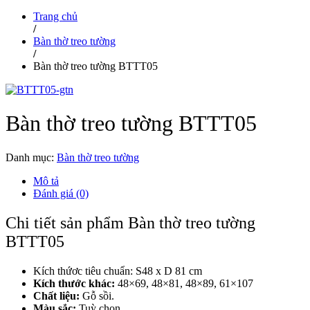
Trang chủ
/
Bàn thờ treo tường
/
Bàn thờ treo tường BTTT05
Bàn thờ treo tường BTTT05
Danh mục:
Bàn thờ treo tường
Mô tả
Đánh giá (0)
Chi tiết sản phẩm Bàn thờ treo tường
BTTT05
Kích thứơc tiêu chuẩn: S48 x D 81 cm
Kích thước khác:
48×69, 48×81, 48×89, 61×107
Chất liệu:
Gỗ sồi.
Màu sắc:
Tuỳ chọn