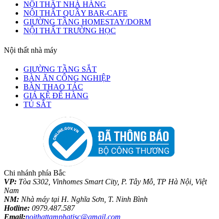
NỘI THẤT NHÀ HÀNG
NỘI THẤT QUẦY BAR-CAFE
GIƯỜNG TẦNG HOMESTAY/DORM
NỘI THẤT TRƯỜNG HỌC
Nội thất nhà máy
GIƯỜNG TẦNG SẮT
BÀN ĂN CÔNG NGHIỆP
BÀN THAO TÁC
GIÁ KỆ ĐỂ HÀNG
TỦ SẮT
Chi nhánh phía Bắc
VP:
Tòa S302, Vinhomes Smart City, P. Tây Mỗ, TP Hà Nội, Việt
Nam
NM:
Nhà máy tại H. Nghĩa Sơn, T. Ninh Bình
Hotline:
0979.487.587
Email:
noithattamphatjsc@gmail.com