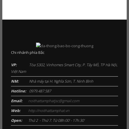
Chi nhánh phía Bắc
VP:
Tòa S302, Vinhomes Smart City, P. Tây Mỗ, TP Hà Nội,
Việt Nam
NM:
Nhà máy tại H. Nghĩa Sơn, T. Ninh Bình
Hotline:
0979.487.587
Email:
noithattamphatjsc@gmail.com
Web:
http://noithattamphat.vn
Open:
Thứ 2 - Thứ 7. Từ 08h:00' - 17h:30'