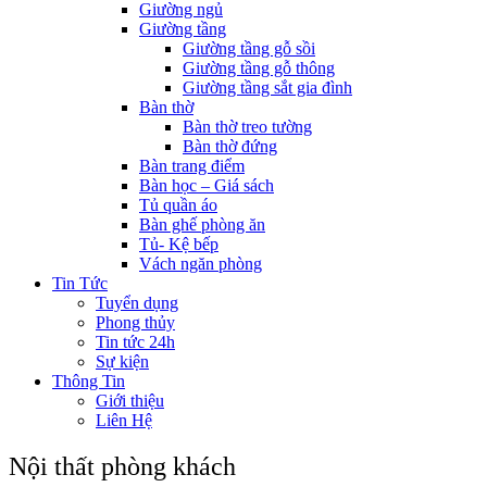
Giường ngủ
Giường tầng
Giường tầng gỗ sồi
Giường tầng gỗ thông
Giường tầng sắt gia đình
Bàn thờ
Bàn thờ treo tường
Bàn thờ đứng
Bàn trang điểm
Bàn học – Giá sách
Tủ quần áo
Bàn ghế phòng ăn
Tủ- Kệ bếp
Vách ngăn phòng
Tin Tức
Tuyển dụng
Phong thủy
Tin tức 24h
Sự kiện
Thông Tin
Giới thiệu
Liên Hệ
Nội thất phòng khách