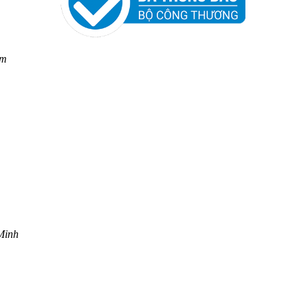
am
Minh