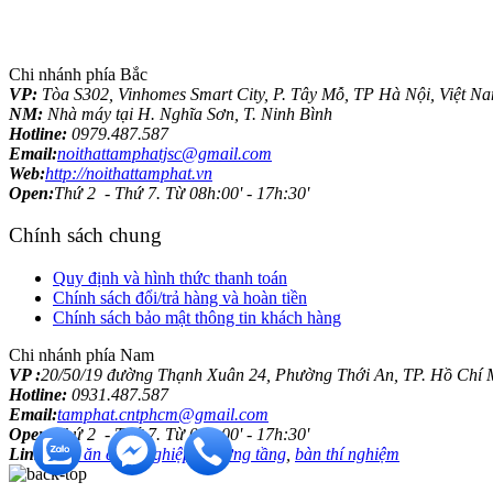
Chi nhánh phía Bắc
VP:
Tòa S302, Vinhomes Smart City, P. Tây Mỗ, TP Hà Nội, Việt N
NM:
Nhà máy tại H. Nghĩa Sơn, T. Ninh Bình
Hotline:
0979.487.587
Email:
noithattamphatjsc@gmail.com
Web:
http://noithattamphat.vn
Open:
Thứ 2 - Thứ 7. Từ 08h:00' - 17h:30'
Chính sách chung
Quy định và hình thức thanh toán
Chính sách đổi/trả hàng và hoàn tiền
Chính sách bảo mật thông tin khách hàng
Chi nhánh phía Nam
VP :
20/50/19 đường Thạnh Xuân 24, Phường Thới An, TP. Hồ Chí 
Hotline:
0931.487.587
Email:
tamphat.cntphcm@gmail.com
Open:
Thứ 2 - Thứ 7. Từ 08h:00' - 17h:30'
Link:
bàn ăn công nghiệp
,
giường tầng
,
bàn thí nghiệm