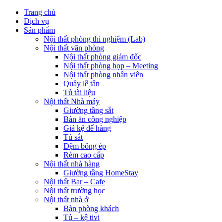
Trang chủ
Dịch vụ
Sản phẩm
Nội thất phòng thí nghiệm (Lab)
Nội thất văn phòng
Nội thất phòng giám đốc
Nội thất phòng họp – Meeting
Nội thất phòng nhân viên
Quầy lễ tân
Tủ tài liệu
Nội thất Nhà máy
Giường tầng sắt
Bàn ăn công nghiệp
Giá kệ để hàng
Tủ sắt
Đệm bông ép
Rèm cao cấp
Nội thất nhà hàng
Giường tầng HomeStay
Nội thất Bar – Cafe
Nội thất trường học
Nội thất nhà ở
Bàn phòng khách
Tủ – kệ tivi